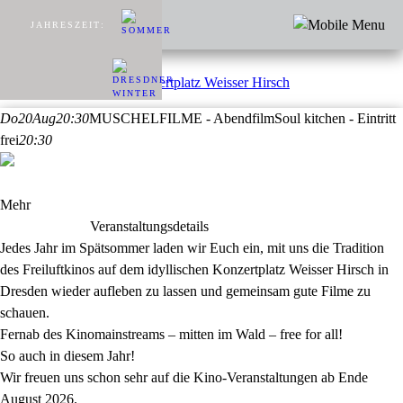
JAHRESZEIT:
Do
20
Aug
20:30
MUSCHELFILME - Abendfilm
Soul kitchen - Eintritt
frei
20:30
Mehr
Veranstaltungsdetails
Jedes Jahr im Spätsommer laden wir Euch ein, mit uns die Tradition
des Freiluftkinos auf dem idyllischen Konzertplatz Weisser Hirsch in
Dresden wieder aufleben zu lassen und gemeinsam gute Filme zu
schauen.
Fernab des Kinomainstreams – mitten im Wald – free for all!
So auch in diesem Jahr!
Wir freuen uns schon sehr auf die Kino-Veranstaltungen ab Ende
August 2026.