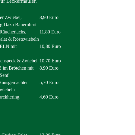
für Leckermäuler.
r Zwiebel,
8,90 Euro
ng Dazu Bauernbrot
ucherlachs,
11,80 Euro
salat & Röstzwiebeln
LN mit
10,80 Euro
speck & Zwiebel
10,70 Euro
 Brötchen mit
8,90 Euro
 Senf
ausgemachter
5,70 Euro
wiebeln
ckhering,
4,60 Euro