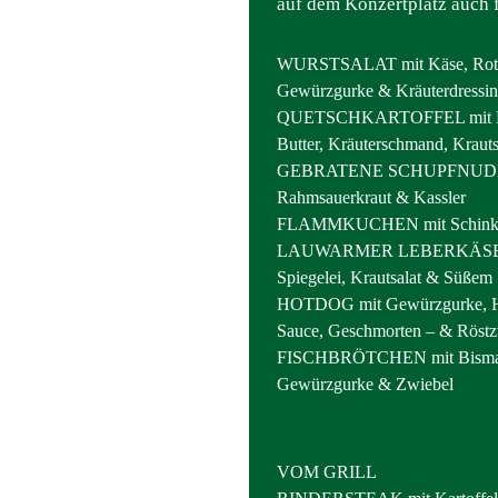
auf dem Konzertplatz auch 
WURSTSALAT mit Käse, Rote
Gewürzgurke & Kräuterdressi
QUETSCHKARTOFFEL mit Rä
Butter, Kräuterschmand, Kraut
GEBRATENE SCHUPFNUDE
Rahmsauerkraut & Kassler
FLAMMKUCHEN mit Schinken
LAUWARMER LEBERKÄSE im
Spiegelei, Krautsalat & Süßem
HOTDOG mit Gewürzgurke, H
Sauce, Geschmorten – & Röstz
FISCHBRÖTCHEN mit Bismar
Gewürzgurke & Zwiebel
VOM GRILL