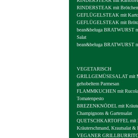
RINDERSTEAK mit Kartoffel-
RINDERSTEAK mit Brötche
GEFLÜGELSTEAK mit Kartoff
GEFLÜGELSTEAK mit Brötc
bean&beluga BRATWURST mit
Salat
bean&beluga BRATWURST mi
VEGETARISCH
GRILLGEMÜSESALAT mit Mak
gehobeltem Parmesan
FLAMMKUCHEN mit Rucola, 
Tomatenpesto
BREZENKNÖDEL mit Kräute
Champignons & Gartensalat
QUETSCHKARTOFFEL mit Bu
Kräuterschmand, Krautsalat &
VEGANER GRILLBURRITO m