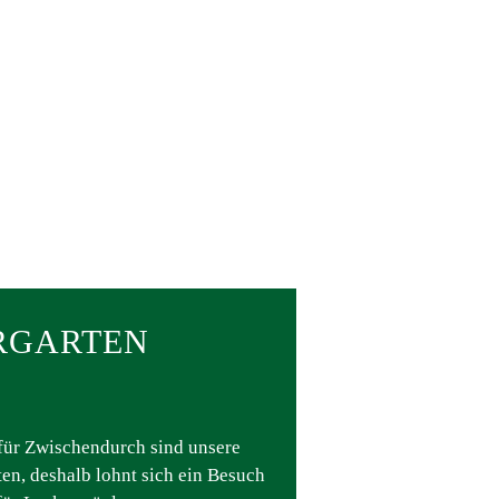
ERGARTEN
 für Zwischendurch sind unsere
en, deshalb lohnt sich ein Besuch