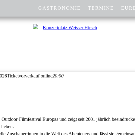
GASTRONOMIE
TERMINE
EURE
2026
Ticketvorverkauf online
20:00
utdoor-Filmfestival Europas und zeigt seit 2001 jährlich beeindrucke
 lieben.
e Zuschauer:innen in die Welt des Abenteuers und lässt sie gemeinsam